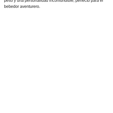
peso y una personalidad inconfundible, perfecto para el
bebedor aventurero.
Distribuidora la Ciudadela
CONTACT
+502 5786-5474
EMAIL