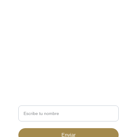
Operations@distribuidoralaciudadela.com
EMPRESA
Terminos y condiciones
Política de Reembolsos
Política de Privacidad
NEWSLETTER
Nombre completo
Enviar