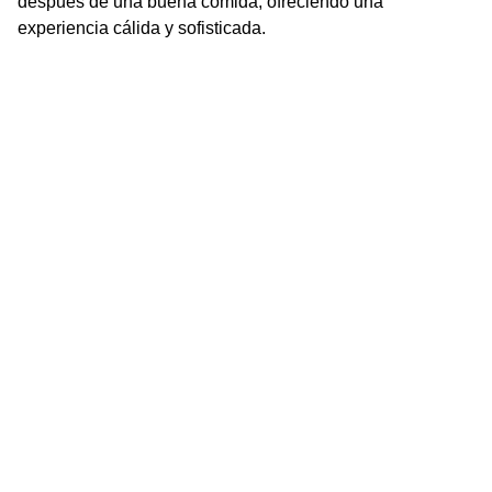
después de una buena comida, ofreciendo una
experiencia cálida y sofisticada.
Distribuidora la Ciudadela
CONTACT
+502 5786-5474
EMAIL
Operations@distribuidoralaciudadela.com