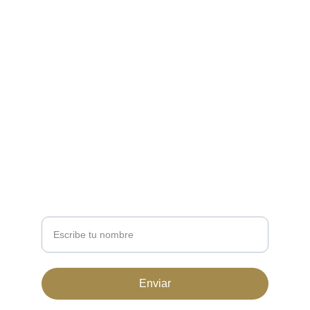
EMPRESA
Terminos y condiciones
Política de Reembolsos
Política de Privacidad
NEWSLETTER
Nombre completo
Enviar